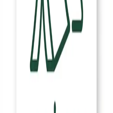
자연친화적인 캠핑장
📍
경북 구미시
자세히 →
덕신야영장
자동차야영장
남해군
폐교된 초등학교를 재생해 추억과 체험, 친환경 가치를 담은
한려해상 국립공원 야영장
📍
경남 남해군
자세히 →
문경또또캠핑장
일반야영장
문경시
개별화장실(개수대,샤워실)과 타프존, 주변인프라가 풍부한
캠핑장입니다.
📍
경북 문경시
자세히 →
달빛고운 병곡캠핑장